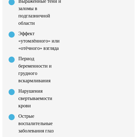
Выраженные тени и
заломы в
подглазничной
области
Эффект
«утомлённого» или
«отёчного» взгляда
Период
беременности и
грудного
вскармливания
Нарушения
свертываемости
крови
Острые
воспалительные
заболевания глаз