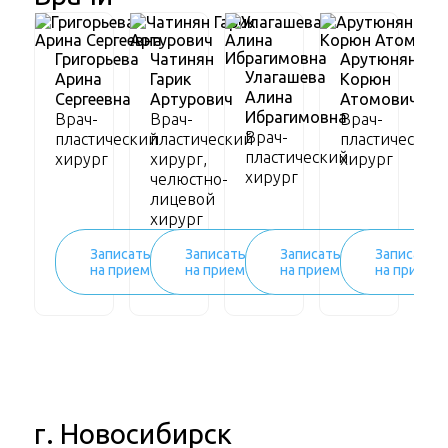
Григорьева
Чатинян
Арутюнян
Улагашева
Арина
Гарик
Корюн
Алина
Сергеевна
Артурович
Атомович
Ибрагимовна
Врач-
Врач-
Врач-
Врач-
пластический
пластический
пластический
пластический
хирург
хирург,
хирург
хирург
челюстно-
лицевой
хирург
Записаться
Записаться
Записаться
Записатьс
на прием
на прием
на прием
на прием
г. Новосибирск